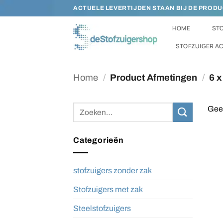
Ga
ACTUELE LEVERTIJDEN STAAN BIJ DE PROD
naar
HOME
STO
inhoud
STOFZUIGER A
Home
/
Product Afmetingen
/
6 x
Zoeken
Geen
naar:
Categorieën
stofzuigers zonder zak
Stofzuigers met zak
Steelstofzuigers