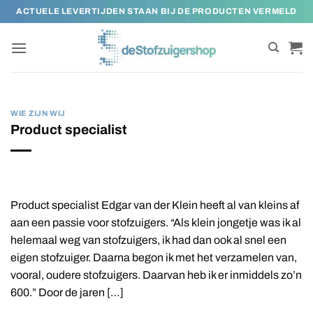
Ga
ACTUELE LEVERTIJDEN STAAN BIJ DE PRODUCTEN VERMELD
naar
inhoud
WIE ZIJN WIJ
Product specialist
Product specialist Edgar van der Klein heeft al van kleins af
aan een passie voor stofzuigers. “Als klein jongetje was ik al
helemaal weg van stofzuigers, ik had dan ook al snel een
eigen stofzuiger. Daarna begon ik met het verzamelen van,
vooral, oudere stofzuigers. Daarvan heb ik er inmiddels zo’n
600.” Door de jaren […]