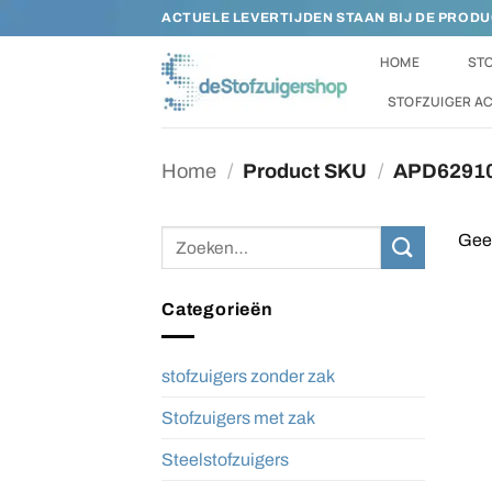
Ga
ACTUELE LEVERTIJDEN STAAN BIJ DE PROD
naar
HOME
STO
inhoud
STOFZUIGER A
Home
/
Product SKU
/
APD6291
Zoeken
Geen
naar:
Categorieën
stofzuigers zonder zak
Stofzuigers met zak
Steelstofzuigers