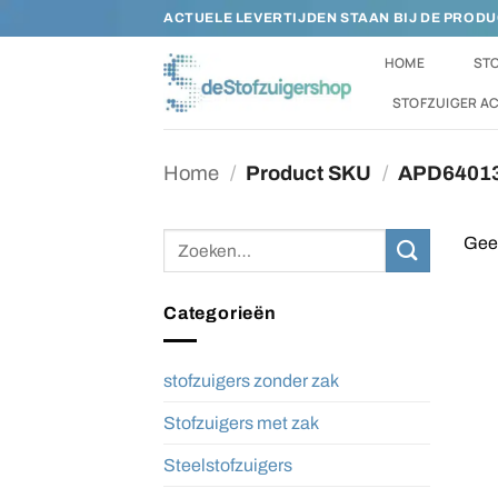
Ga
ACTUELE LEVERTIJDEN STAAN BIJ DE PROD
naar
HOME
STO
inhoud
STOFZUIGER A
Home
/
Product SKU
/
APD6401
Zoeken
Geen
naar:
Categorieën
stofzuigers zonder zak
Stofzuigers met zak
Steelstofzuigers