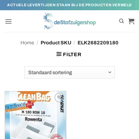
Ga
ACTUELE LEVERTIJDEN STAAN BIJ DE PRODUCTEN VERMELD
naar
inhoud
Home
/
Product SKU
/
ELK2682209180
FILTER
Toevoegen
aan
verlanglijst