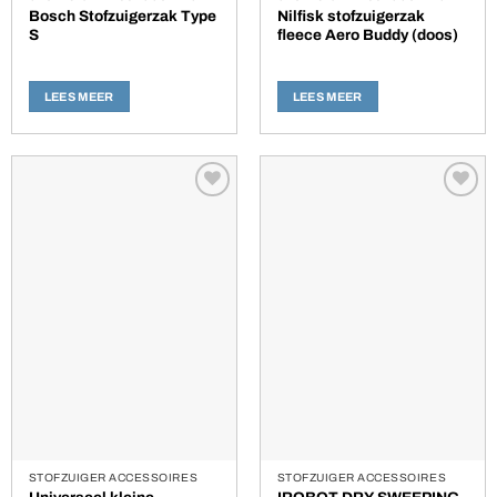
Bosch Stofzuigerzak Type
Nilfisk stofzuigerzak
S
fleece Aero Buddy (doos)
LEES MEER
LEES MEER
Toevoegen
Toevoegen
aan
aan
verlanglijst
verlanglijst
STOFZUIGER ACCESSOIRES
STOFZUIGER ACCESSOIRES