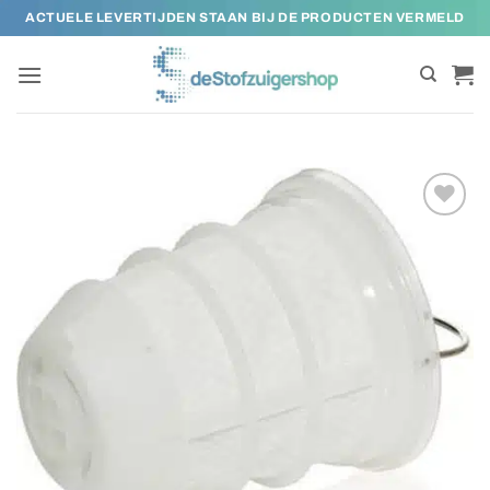
Ga
ACTUELE LEVERTIJDEN STAAN BIJ DE PRODUCTEN VERMELD
naar
inhoud
Toevoegen
aan
verlanglijst