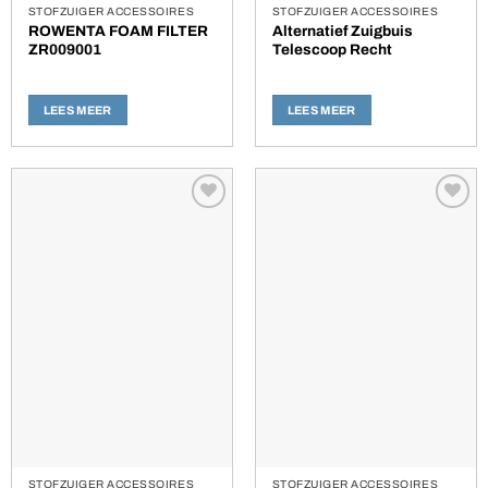
STOFZUIGER ACCESSOIRES
STOFZUIGER ACCESSOIRES
ROWENTA FOAM FILTER
Alternatief Zuigbuis
ZR009001
Telescoop Recht
LEES MEER
LEES MEER
Toevoegen
Toevoegen
aan
aan
verlanglijst
verlanglijst
STOFZUIGER ACCESSOIRES
STOFZUIGER ACCESSOIRES