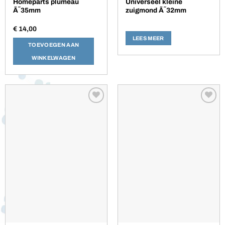
Homeparts plumeau
Universeel kleine
Ã˜35mm
zuigmond Ã˜32mm
€
14,00
LEES MEER
TOEVOEGEN AAN
WINKELWAGEN
Toevoegen
Toevoegen
aan
aan
verlanglijst
verlanglijst