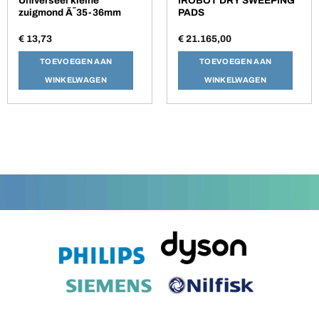
Universeel kleine
IROBOT DRY SWEEPING
zuigmond Ã˜35-36mm
PADS
€
13,73
€
21.165,00
TOEVOEGEN AAN
TOEVOEGEN AAN
WINKELWAGEN
WINKELWAGEN