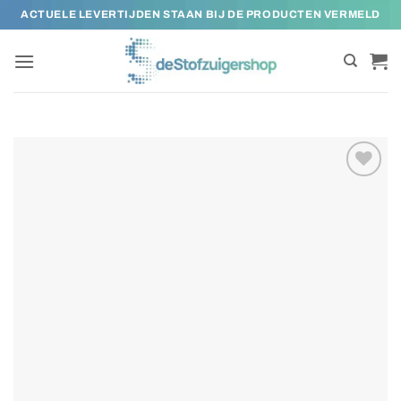
Ga
ACTUELE LEVERTIJDEN STAAN BIJ DE PRODUCTEN VERMELD
naar
inhoud
Toevoegen
aan
verlanglijst