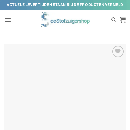
Ga
ACTUELE LEVERTIJDEN STAAN BIJ DE PRODUCTEN VERMELD
naar
inhoud
Toevoegen
aan
verlanglijst