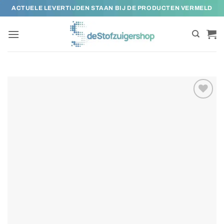
Ga
ACTUELE LEVERTIJDEN STAAN BIJ DE PRODUCTEN VERMELD
naar
inhoud
Toevoegen
aan
verlanglijst