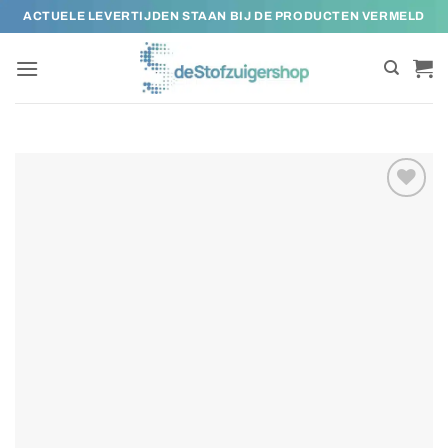
Ga
ACTUELE LEVERTIJDEN STAAN BIJ DE PRODUCTEN VERMELD
naar
inhoud
Toevoegen
aan
verlanglijst