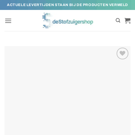
Ga
ACTUELE LEVERTIJDEN STAAN BIJ DE PRODUCTEN VERMELD
naar
inhoud
Toevoegen
aan
verlanglijst