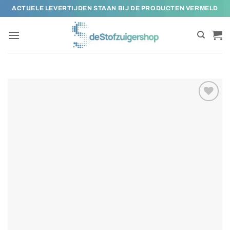
Ga
ACTUELE LEVERTIJDEN STAAN BIJ DE PRODUCTEN VERMELD
naar
inhoud
Toevoegen
aan
verlanglijst