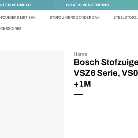
UCTEN VERMELD
GRATIS VERZENDING
FZUIGERS MET ZAK
STOFZUIGERS ZONDER ZAK
STEELSTOFZ
CCESSOIRES
Home
Bosch Stofzuige
VSZ6 Serie, VS0
Toevoegen
aan
+1M
verlanglijst