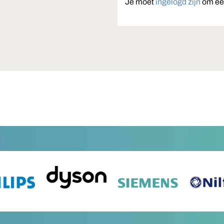
Je moet
ingelogd zijn
om een