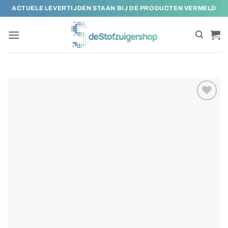
Ga
ACTUELE LEVERTIJDEN STAAN BIJ DE PRODUCTEN VERMELD
naar
inhoud
Toevoegen
aan
verlanglijst