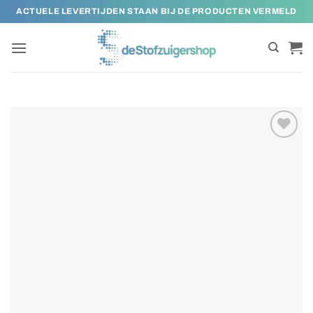
Ga
ACTUELE LEVERTIJDEN STAAN BIJ DE PRODUCTEN VERMELD
naar
inhoud
Toevoegen
aan
verlanglijst