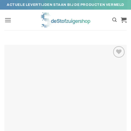
Ga
ACTUELE LEVERTIJDEN STAAN BIJ DE PRODUCTEN VERMELD
naar
inhoud
Toevoegen
aan
verlanglijst