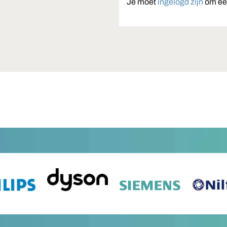
Je moet
ingelogd zijn
om een