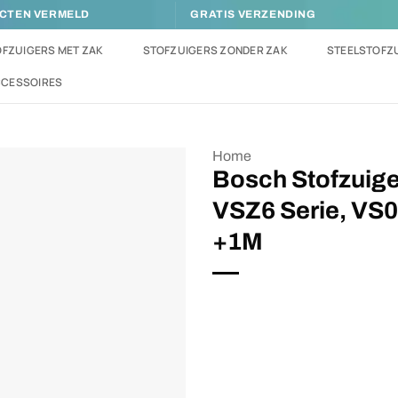
UCTEN VERMELD
GRATIS VERZENDING
FZUIGERS MET ZAK
STOFZUIGERS ZONDER ZAK
STEELSTOFZ
CCESSOIRES
Home
Bosch Stofzuige
VSZ6 Serie, VS0
Toevoegen
aan
+1M
verlanglijst