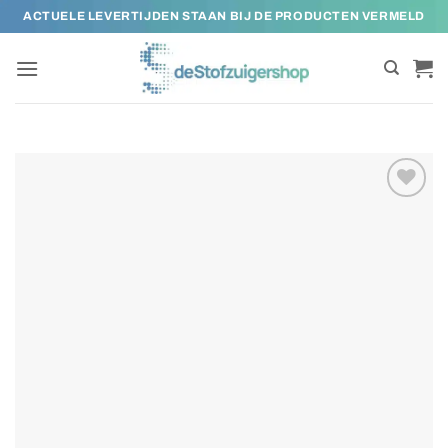
Ga
ACTUELE LEVERTIJDEN STAAN BIJ DE PRODUCTEN VERMELD
naar
inhoud
Toevoegen
aan
verlanglijst