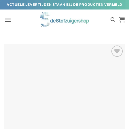
Ga
ACTUELE LEVERTIJDEN STAAN BIJ DE PRODUCTEN VERMELD
naar
inhoud
Toevoegen
aan
verlanglijst