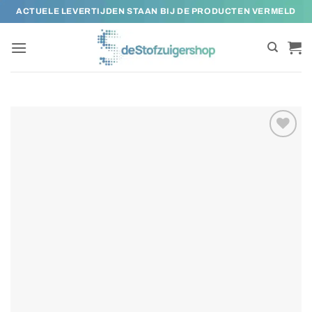
Ga
ACTUELE LEVERTIJDEN STAAN BIJ DE PRODUCTEN VERMELD
naar
inhoud
Toevoegen
aan
verlanglijst