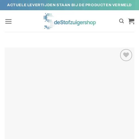
Ga
ACTUELE LEVERTIJDEN STAAN BIJ DE PRODUCTEN VERMELD
naar
inhoud
Toevoegen
aan
verlanglijst