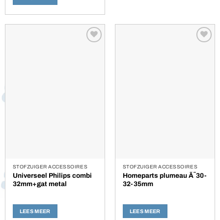
Toevoegen
Toevoegen
aan
aan
verlanglijst
verlanglijst
STOFZUIGER ACCESSOIRES
STOFZUIGER ACCESSOIRES
Universeel Philips combi
Homeparts plumeau Ã˜30-
32mm+gat metal
32-35mm
LEES MEER
LEES MEER