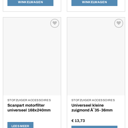
WINKELWAGEN
WINKELWAGEN
Toevoegen
Toevoegen
aan
aan
verlanglijst
verlanglijst
STOFZUIGER ACCESSOIRES
STOFZUIGER ACCESSOIRES
Scanpart motorfilter
Universeel kleine
universeel 168x240mm
zuigmond Ã˜35-36mm
€
13,73
LEES MEER