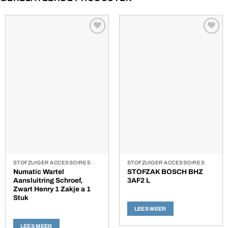
Toevoegen
Toevoegen
aan
aan
verlanglijst
verlanglijst
STOFZUIGER ACCESSOIRES
STOFZUIGER ACCESSOIRES
Numatic Wartel
STOFZAK BOSCH BHZ
Aansluitring Schroef,
3AF2 L
Zwart Henry 1 Zakje a 1
Stuk
LEES MEER
LEES MEER