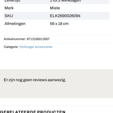
Levertijd
1 tot 2 werkdagen
Merk
Miele
SKU
ELK2690026094
Afmetingen
56 x 18 cm
Artikelnummer:
8713165013557
Categorie:
Stofzuiger accessoires
Er zijn nog geen reviews aanwezig.
GERELATEERDE PRODUCTEN