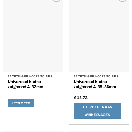
Toevoegen
Toevoegen
aan
aan
verlanglijst
verlanglijst
STOFZUIGER ACCESSOIRES
STOFZUIGER ACCESSOIRES
Universeel kleine
Universeel kleine
zuigmond Ã˜32mm
zuigmond Ã˜35-36mm
€
13,73
LEES MEER
TOEVOEGEN AAN
WINKELWAGEN