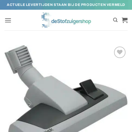
Ga
ACTUELE LEVERTIJDEN STAAN BIJ DE PRODUCTEN VERMELD
naar
inhoud
Toevoegen
aan
verlanglijst