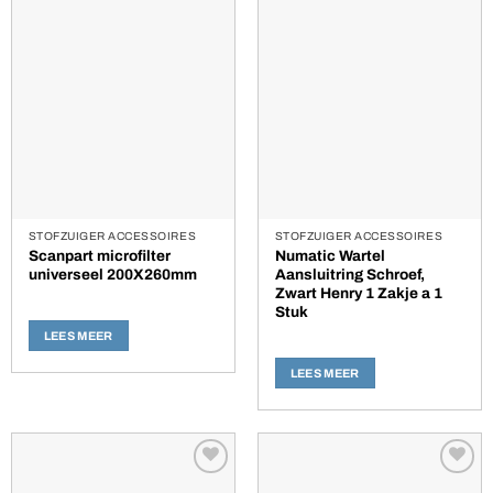
verlanglijst
verlanglijst
STOFZUIGER ACCESSOIRES
STOFZUIGER ACCESSOIRES
Scanpart microfilter
Numatic Wartel
universeel 200X260mm
Aansluitring Schroef,
Zwart Henry 1 Zakje a 1
Stuk
LEES MEER
LEES MEER
Toevoegen
Toevoegen