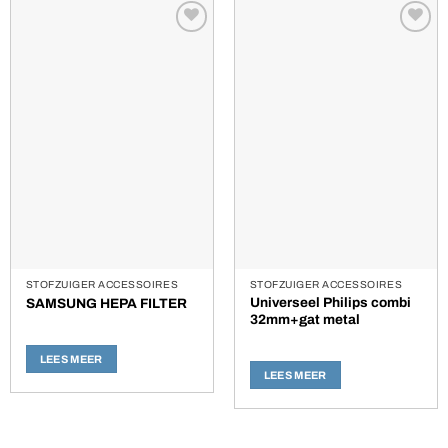
Toevoegen
Toevoegen
aan
aan
verlanglijst
verlanglijst
STOFZUIGER ACCESSOIRES
STOFZUIGER ACCESSOIRES
Universeel Philips combi
SAMSUNG HEPA FILTER
32mm+gat metal
LEES MEER
LEES MEER