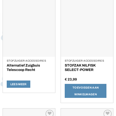
aan
aan
verlanglijst
verlanglijst
STOFZUIGER ACCESSOIRES
STOFZUIGER ACCESSOIRES
Alternatief Zuigbuis
STOFZAK NILFISK
Telescoop Recht
SELECT-POWER
€
23,99
LEES MEER
TOEVOEGEN AAN
WINKELWAGEN