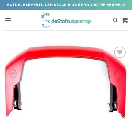
Ga
ACTUELE LEVERTIJDEN STAAN BIJ DE PRODUCTEN VERMELD
naar
inhoud
Toevoegen
aan
verlanglijst