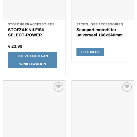
STOFZUIGER ACCESSOIRES
STOFZUIGER ACCESSOIRES
STOFZAK NILFISK
Scanpart motorfilter
SELECT-POWER
universeel 168x240mm
€
23,99
LEES MEER
TOEVOEGEN AAN
WINKELWAGEN
Toevoegen
Toevoegen
aan
aan
verlanglijst
verlanglijst