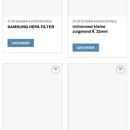
STOFZUIGER ACCESSOIRES
STOFZUIGER ACCESSOIRES
Universeel kleine
SAMSUNG HEPA FILTER
zuigmond Ã˜32mm
LEES MEER
LEES MEER
Toevoegen
Toevoegen
aan
aan
verlanglijst
verlanglijst