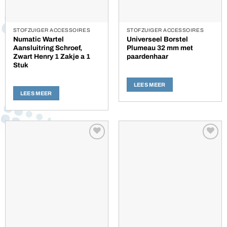
STOFZUIGER ACCESSOIRES
STOFZUIGER ACCESSOIRES
Numatic Wartel
Universeel Borstel
Aansluitring Schroef,
Plumeau 32 mm met
Zwart Henry 1 Zakje a 1
paardenhaar
Stuk
LEES MEER
LEES MEER
Toevoegen
Toevoegen
aan
aan
verlanglijst
verlanglijst