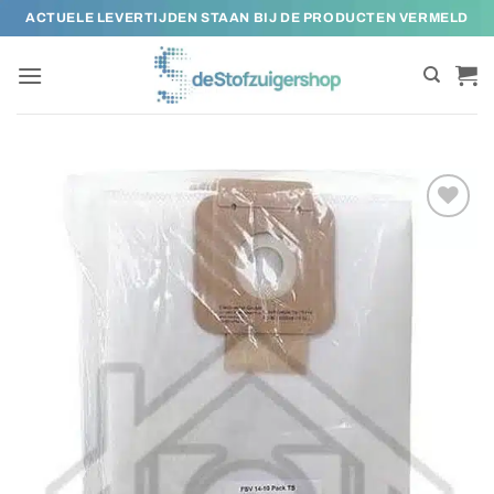
Ga
ACTUELE LEVERTIJDEN STAAN BIJ DE PRODUCTEN VERMELD
naar
inhoud
Toevoegen
aan
verlanglijst