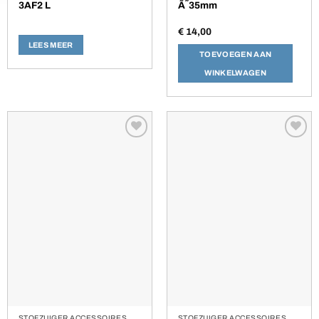
3AF2 L
Ã˜35mm
€
14,00
LEES MEER
TOEVOEGEN AAN
WINKELWAGEN
Toevoegen
Toevoegen
aan
aan
verlanglijst
verlanglijst
STOFZUIGER ACCESSOIRES
STOFZUIGER ACCESSOIRES