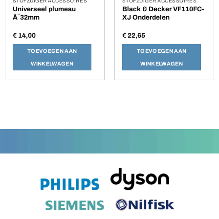
STOFZUIGER ACCESSOIRES
STOFZUIGER ACCESSOIRES
Universeel plumeau
Black & Decker VF110FC-
Ã˜32mm
XJ Onderdelen
€
14,00
€
22,65
TOEVOEGEN AAN
TOEVOEGEN AAN
WINKELWAGEN
WINKELWAGEN