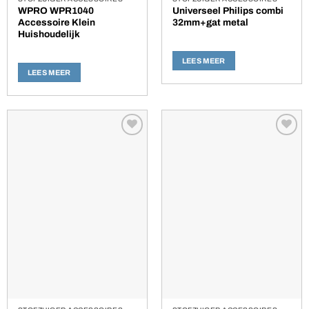
WPRO WPR1040
Universeel Philips combi
Accessoire Klein
32mm+gat metal
Huishoudelijk
LEES MEER
LEES MEER
Toevoegen
Toevoegen
aan
aan
verlanglijst
verlanglijst