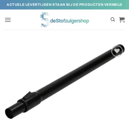
Ga
ACTUELE LEVERTIJDEN STAAN BIJ DE PRODUCTEN VERMELD
naar
inhoud
Toevoegen
aan
verlanglijst