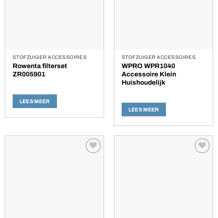
STOFZUIGER ACCESSOIRES
STOFZUIGER ACCESSOIRES
Rowenta filterset
WPRO WPR1040
ZR005901
Accessoire Klein
Huishoudelijk
LEES MEER
LEES MEER
Toevoegen
Toevoegen
aan
aan
verlanglijst
verlanglijst