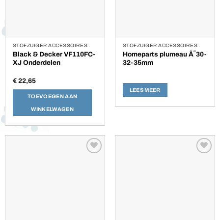
STOFZUIGER ACCESSOIRES
STOFZUIGER ACCESSOIRES
Black & Decker VF110FC-
Homeparts plumeau Ã˜30-
XJ Onderdelen
32-35mm
€
22,65
LEES MEER
TOEVOEGEN AAN
WINKELWAGEN
Toevoegen
Toevoegen
aan
aan
verlanglijst
verlanglijst