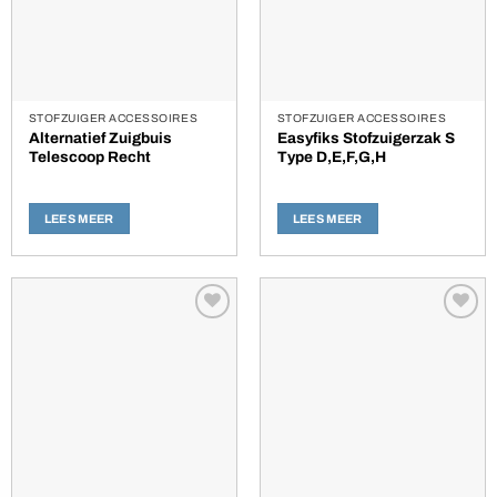
STOFZUIGER ACCESSOIRES
STOFZUIGER ACCESSOIRES
Alternatief Zuigbuis
Easyfiks Stofzuigerzak S
Telescoop Recht
Type D,E,F,G,H
LEES MEER
LEES MEER
Toevoegen
Toevoegen
aan
aan
verlanglijst
verlanglijst