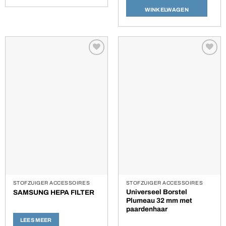
WINKELWAGEN
Toevoegen
Toevoegen
aan
aan
verlanglijst
verlanglijst
STOFZUIGER ACCESSOIRES
STOFZUIGER ACCESSOIRES
Universeel Borstel
SAMSUNG HEPA FILTER
Plumeau 32 mm met
paardenhaar
LEES MEER