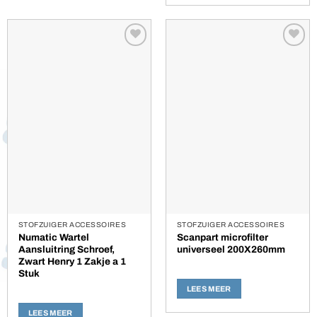
Toevoegen
Toevoegen
aan
aan
verlanglijst
verlanglijst
STOFZUIGER ACCESSOIRES
STOFZUIGER ACCESSOIRES
Numatic Wartel
Scanpart microfilter
Aansluitring Schroef,
universeel 200X260mm
Zwart Henry 1 Zakje a 1
Stuk
LEES MEER
LEES MEER