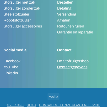
Stofzuiger met zak
Bestellen
Stofzuiger zonder zak
Betaling
Steelstofzuiger
Verzending
Robotstofzuiger
Afhalen
Stofzuiger accessoires
Retour en ruilen
Garantie en reparatie
Social media
Contact
Facebook
De Stofzuigershop
YouTube
Contactgegevens
LinkedIn
Mollie
OVER ONS
BLOG
CONTACT MET ONZE KLANTENSERVICE