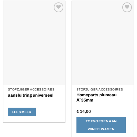
Toevoegen
Toevoegen
aan
aan
verlanglijst
verlanglijst
STOFZUIGER ACCESSOIRES
STOFZUIGER ACCESSOIRES
Homeparts plumeau
aansluitring universeel
Ã˜35mm
€
14,00
LEES MEER
TOEVOEGEN AAN
WINKELWAGEN