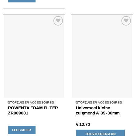
Toevoegen
Toevoegen
aan
aan
verlanglijst
verlanglijst
STOFZUIGER ACCESSOIRES
STOFZUIGER ACCESSOIRES
ROWENTA FOAM FILTER
Universeel kleine
ZR009001
zuigmond Ã˜35-36mm
€
13,73
LEES MEER
TOEVOEGEN AAN